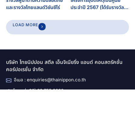
และรางวัลไทยแลนด์วิชันซีโร่
ประจำปี 2567 (ได้รับรางวัล
ระดับเงิน ต่อเนื่องเป็นปีที่ 4)
LOAD MORE
บริษัท ไทยนิปปอน สตีล เอ็นจิเนียริ่ง แอนด์ คอนสตรัคชั่น
คอร์ปอเรชั่น จำกัด
อีเมล : enquiries@thainippon.co.th
โทร. : (+66) 02 755 2800
แฟกซ์ : (+66) 02 755 2801
จันทร์ – ศุกร์ / 08.00 – 17.45 น.
นโยบายความเป็นส่วนตัว