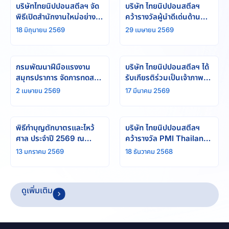
บริษัทไทยนิปปอนสตีลฯ จัด
บริษัท ไทยนิปปอนสตีลฯ
พิธีเปิดสำนักงานใหม่อย่าง
คว้ารางวัลผู้นำดีเด่นด้าน
เป็นทางการ
SSHE จาก PTTEP ต่อ
18 มิถุนายน 2569
29 เมษายน 2569
เนื่องเป็นปีที่ 1
กรมพัฒนาฝีมือแรงงาน
บริษัท ไทยนิปปอนสตีลฯ ได้
สมุทรปราการ จัดการทดสอบ
รับเกียรติร่วมเป็นเจ้าภาพใน
ฝีมือช่างเชื่อม SEASEP
พิธีสวดพระอภิธรรมถวายแด่
2 เมษายน 2569
17 มีนาคม 2569
WQT สำเร็จ
พระบรมราชชนนีพันปีหลวง
พิธีทำบุญตักบาตรและไหว้
บริษัท ไทยนิปปอนสตีลฯ
ศาล ประจำปี 2569 ณ
คว้ารางวัล PMI Thailand
หน่วยงานบางปะกง
Project of the Year
13 มกราคม 2569
18 ธันวาคม 2568
Award 2025
ดูเพิ่มเติม