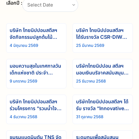
เลือกปี :
Select Date
บริษัท ไทยนิปปอนสตีลฯ
บริษัท ไทยนิปปอนสตีลฯ
จัดกิจกรรมปลูกต้นไม้
ได้รับรางวัล CSR-DIW
เสริมความยั่งยืนภายใต้
Continuous Award
4 มิถุนายน 2569
25 มีนาคม 2569
แนวคิด “1 แผนก 1 ต้น”
เป็นปีที่2
มอบความสุขในเทศกาลวัน
บริษัทไทยนิปปอน สตีลฯ
เด็กแห่งชาติ ประจำ
มอบเงินบริจาคสนับสนุน
ปี 2569
การช่วยเหลือผู้ประสบ
9 มกราคม 2569
25 ธันวาคม 2568
อุทกภัยภาคใต้ ผ่านมูลนิธิ
อาสาเพื่อนพึ่ง (ภาฯ) ยาม
ยาก สภากาชาดไทย
บริษัท ไทยนิปปอนสตีลฯ
บริษัทไทยนิปปอนสตีลฯ ได้
ร่วมโครงการ “รวมน้ำใจ
รับ รางวัล “Innovative
ช่วยภัยน้ำท่วม” บริจาคเงิน
Mind Award” รางวัล
4 ธันวาคม 2568
31 ตุลาคม 2568
ผ่านสภากาชาดไทย
องค์กรที่มีแนวคิดใหม่เพื่อ
ยกระดับสุขภาพใจ
ชมรมแบดมินตัน TNS จัด
ระดมทุนเพื่อสนับสนุน