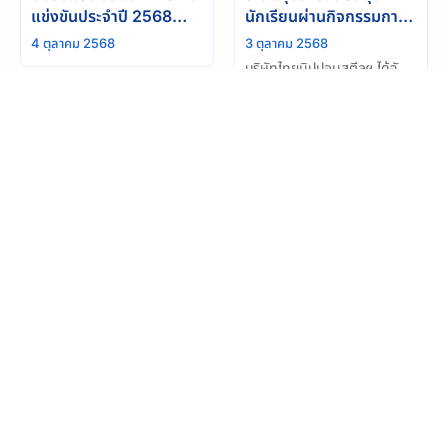
แข่งขันประจำปี 2568
นักเรียนผ่านกิจกรรมการ
สำเร็จลุล่วง
กุศล “วิ่งสานฝัน แบ่งปัน
4 ตุลาคม 2568
3 ตุลาคม 2568
ให้น้อง” ครั้งที่3
บริษัทไทยนิปปอนสตีลฯ ได้จัด
กิจกรรม “วิ่งสานฝัน แบ่งปันให้
น้อง” ครั้งที่ 3 ซึ่งจัดโดยทีม
วิ่งสานฝัน แบ่งปันให้น้อง”
ประชาสัมพันธ์ โดยมีพันธกิจ
ครั้งที่ 3
เพื่อมอบโอกาสให้นักเรียนผู้
27 กันยายน 2568
ขาดแคลนได้เข้าถึงอุปกรณ์กีฬา
บริษัท ไทยนิปปอนสตีลฯ ได้จัด
และใช้กีฬาเป็นเครื่องมือในการ
กิจกรรม “วิ่งสานฝัน แบ่งปันให้
เรียนรู้และเติบโต
น้อง” ครั้งที่ 3 ณ สะพานชลมา
ดูเพิ่มเติม
ควิถี จังหวัดชลบุรี โดยมีผู้เข้า
ร่วมกิจกรรมทั้งสิ้น 65 คน ซึ่ง
ประกอบไปด้วยผู้บริหารและ
พนักงานของ บริษัทฯ
บริษัท ไทยนิปปอน สตีล เอ็นจิเนียริ่ง แอนด์ คอนสตรัคชั่น
คอร์ปอเรชั่น จำกัด
อีเมล : enquiries@thainippon.co.th