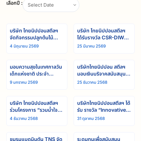
เลือกปี :
Select Date
บริษัท ไทยนิปปอนสตีลฯ
บริษัท ไทยนิปปอนสตีลฯ
จัดกิจกรรมปลูกต้นไม้
ได้รับรางวัล CSR-DIW
เสริมความยั่งยืนภายใต้
Continuous Award
4 มิถุนายน 2569
25 มีนาคม 2569
แนวคิด “1 แผนก 1 ต้น”
เป็นปีที่2
มอบความสุขในเทศกาลวัน
บริษัทไทยนิปปอน สตีลฯ
เด็กแห่งชาติ ประจำ
มอบเงินบริจาคสนับสนุน
ปี 2569
การช่วยเหลือผู้ประสบ
9 มกราคม 2569
25 ธันวาคม 2568
อุทกภัยภาคใต้ ผ่านมูลนิธิ
อาสาเพื่อนพึ่ง (ภาฯ) ยาม
ยาก สภากาชาดไทย
บริษัท ไทยนิปปอนสตีลฯ
บริษัทไทยนิปปอนสตีลฯ ได้
ร่วมโครงการ “รวมน้ำใจ
รับ รางวัล “Innovative
ช่วยภัยน้ำท่วม” บริจาคเงิน
Mind Award” รางวัล
4 ธันวาคม 2568
31 ตุลาคม 2568
ผ่านสภากาชาดไทย
องค์กรที่มีแนวคิดใหม่เพื่อ
ยกระดับสุขภาพใจ
ชมรมแบดมินตัน TNS จัด
ระดมทุนเพื่อสนับสนุน