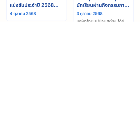
แข่งขันประจำปี 2568
นักเรียนผ่านกิจกรรมการ
สำเร็จลุล่วง
กุศล “วิ่งสานฝัน แบ่งปัน
4 ตุลาคม 2568
3 ตุลาคม 2568
ให้น้อง” ครั้งที่3
บริษัทไทยนิปปอนสตีลฯ ได้จัด
กิจกรรม “วิ่งสานฝัน แบ่งปันให้
น้อง” ครั้งที่ 3 ซึ่งจัดโดยทีม
วิ่งสานฝัน แบ่งปันให้น้อง”
ประชาสัมพันธ์ โดยมีพันธกิจ
ครั้งที่ 3
เพื่อมอบโอกาสให้นักเรียนผู้
27 กันยายน 2568
ขาดแคลนได้เข้าถึงอุปกรณ์กีฬา
บริษัท ไทยนิปปอนสตีลฯ ได้จัด
และใช้กีฬาเป็นเครื่องมือในการ
กิจกรรม “วิ่งสานฝัน แบ่งปันให้
เรียนรู้และเติบโต
น้อง” ครั้งที่ 3 ณ สะพานชลมา
ดูเพิ่มเติม
ควิถี จังหวัดชลบุรี โดยมีผู้เข้า
ร่วมกิจกรรมทั้งสิ้น 65 คน ซึ่ง
ประกอบไปด้วยผู้บริหารและ
พนักงานของ บริษัทฯ
บริษัท ไทยนิปปอน สตีล เอ็นจิเนียริ่ง แอนด์ คอนสตรัคชั่น
คอร์ปอเรชั่น จำกัด
อีเมล : enquiries@thainippon.co.th