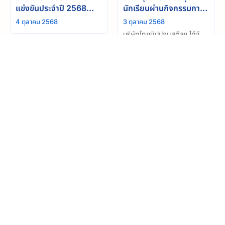
แข่งขันประจำปี 2568
นักเรียนผ่านกิจกรรมการ
สำเร็จลุล่วง
กุศล “วิ่งสานฝัน แบ่งปัน
4 ตุลาคม 2568
3 ตุลาคม 2568
ให้น้อง” ครั้งที่3
บริษัทไทยนิปปอนสตีลฯ ได้จัด
กิจกรรม “วิ่งสานฝัน แบ่งปันให้
น้อง” ครั้งที่ 3 ซึ่งจัดโดยทีม
วิ่งสานฝัน แบ่งปันให้น้อง”
ประชาสัมพันธ์ โดยมีพันธกิจ
ครั้งที่ 3
เพื่อมอบโอกาสให้นักเรียนผู้
27 กันยายน 2568
ขาดแคลนได้เข้าถึงอุปกรณ์กีฬา
บริษัท ไทยนิปปอนสตีลฯ ได้จัด
และใช้กีฬาเป็นเครื่องมือในการ
กิจกรรม “วิ่งสานฝัน แบ่งปันให้
เรียนรู้และเติบโต
น้อง” ครั้งที่ 3 ณ สะพานชลมา
ดูเพิ่มเติม
ควิถี จังหวัดชลบุรี โดยมีผู้เข้า
ร่วมกิจกรรมทั้งสิ้น 65 คน ซึ่ง
ประกอบไปด้วยผู้บริหารและ
พนักงานของ บริษัทฯ
บริษัท ไทยนิปปอน สตีล เอ็นจิเนียริ่ง แอนด์ คอนสตรัคชั่น
คอร์ปอเรชั่น จำกัด
อีเมล : enquiries@thainippon.co.th