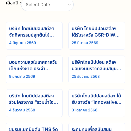
เลือกปี :
Select Date
บริษัท ไทยนิปปอนสตีลฯ
บริษัท ไทยนิปปอนสตีลฯ
จัดกิจกรรมปลูกต้นไม้
ได้รับรางวัล CSR-DIW
เสริมความยั่งยืนภายใต้
Continuous Award
4 มิถุนายน 2569
25 มีนาคม 2569
แนวคิด “1 แผนก 1 ต้น”
เป็นปีที่2
มอบความสุขในเทศกาลวัน
บริษัทไทยนิปปอน สตีลฯ
เด็กแห่งชาติ ประจำ
มอบเงินบริจาคสนับสนุน
ปี 2569
การช่วยเหลือผู้ประสบ
9 มกราคม 2569
25 ธันวาคม 2568
อุทกภัยภาคใต้ ผ่านมูลนิธิ
อาสาเพื่อนพึ่ง (ภาฯ) ยาม
ยาก สภากาชาดไทย
บริษัท ไทยนิปปอนสตีลฯ
บริษัทไทยนิปปอนสตีลฯ ได้
ร่วมโครงการ “รวมน้ำใจ
รับ รางวัล “Innovative
ช่วยภัยน้ำท่วม” บริจาคเงิน
Mind Award” รางวัล
4 ธันวาคม 2568
31 ตุลาคม 2568
ผ่านสภากาชาดไทย
องค์กรที่มีแนวคิดใหม่เพื่อ
ยกระดับสุขภาพใจ
ชมรมแบดมินตัน TNS จัด
ระดมทุนเพื่อสนับสนุน