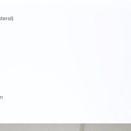
terol)
un