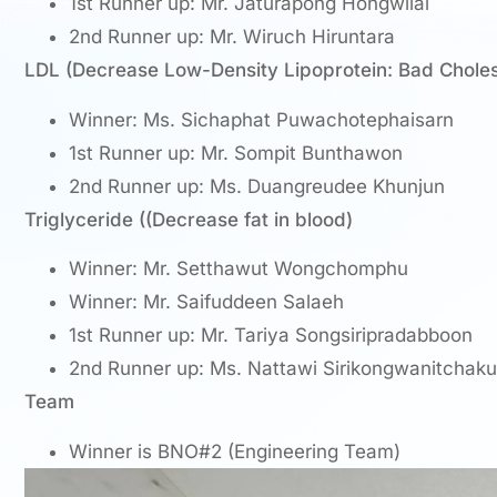
1st Runner up: Mr. Jaturapong Hongwilai
2nd Runner up: Mr. Wiruch Hiruntara
LDL (Decrease Low-Density Lipoprotein: Bad Choles
Winner: Ms. Sichaphat Puwachotephaisarn
1st Runner up: Mr. Sompit Bunthawon
2nd Runner up: Ms. Duangreudee Khunjun
Triglyceride ((Decrease fat in blood)
Winner: Mr. Setthawut Wongchomphu
Winner: Mr. Saifuddeen Salaeh
1st Runner up: Mr. Tariya Songsiripradabboon
2nd Runner up: Ms. Nattawi Sirikongwanitchak
Team
Winner is BNO#2 (Engineering Team)