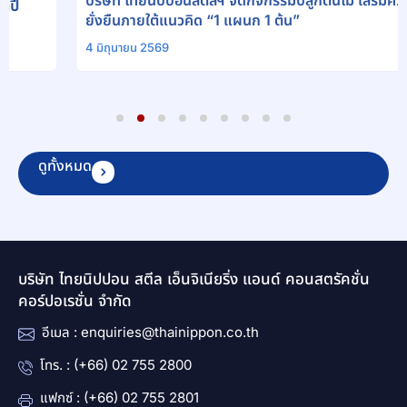
บริษัท ไทยนิปปอนสตีลฯ จัดกิจกรรมปลูกต้นไม้ เสริมความ
ยั่งยืนภายใต้แนวคิด “1 แผนก 1 ต้น”
4 มิถุนายน 2569
1
2
3
4
5
6
7
8
9
ดูทั้งหมด
บริษัท ไทยนิปปอน สตีล เอ็นจิเนียริ่ง แอนด์ คอนสตรัคชั่น
คอร์ปอเรชั่น จำกัด
อีเมล : enquiries@thainippon.co.th
โทร. : (+66) 02 755 2800
แฟกซ์ : (+66) 02 755 2801